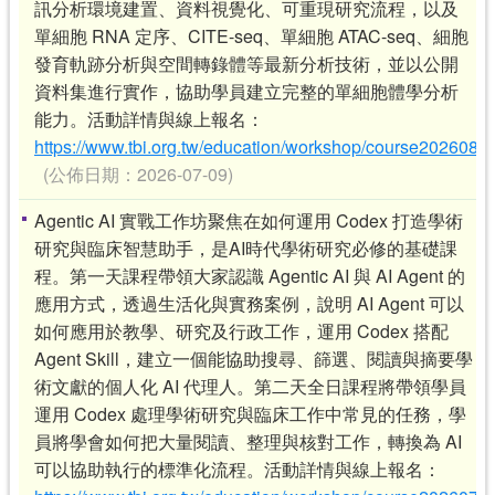
訊分析環境建置、資料視覺化、可重現研究流程，以及
單細胞
RNA
定序、
CITE-seq
、單細胞
ATAC-seq
、細胞
發育軌跡分析與空間轉錄體等最新分析技術，並以公開
資料集進行實作，協助學員建立完整的單細胞體學分析
能力。活動詳情與線上報名：
https://www.tbi.org.tw/education/workshop/course2026080
(公佈日期：2026-07-09)
Agentic AI 實戰工作坊聚焦在如何運用 Codex 打造學術
研究與臨床智慧助手，是AI時代學術研究必修的基礎課
程。第一天課程帶領大家認識 Agentic AI 與 AI Agent 的
應用方式，透過生活化與實務案例，說明 AI Agent 可以
如何應用於教學、研究及行政工作，運用 Codex 搭配
Agent Skill，建立一個能協助搜尋、篩選、閱讀與摘要學
術文獻的個人化 AI 代理人。第二天全日課程將帶領學員
運用 Codex 處理學術研究與臨床工作中常見的任務，學
員將學會如何把大量閱讀、整理與核對工作，轉換為 AI
可以協助執行的標準化流程。活動詳情與線上報名：