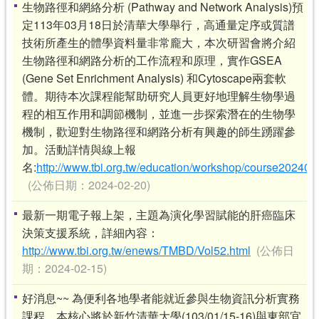
生物路徑和網絡分析 (Pathway and Network Analysis)預
定113年03月18日於清華大學舉行，高通量定序或質譜
技術所產生的體學資料量非常龐大，本次研習會將介紹
生物路徑和網路分析的工作流程和原理，實作GSEA
(Gene Set Enrichment Analysis) 和Cytoscape兩套軟
體。期待本次課程能幫助研究人員更好地理解生物學過
程的相互作用和調節機制，並進一步探索潛在的生物學
機制，歡迎對生物路徑和網路分析有興趣的師生踴躍參
加。活動詳情與線上報
名:
http://www.tbi.org.tw/education/workshop/course20240
(公佈日期：2024-02-20)
最新一期電子報上架，主題為演化學習賦能的肝癌臨床
決策支援系統，詳細內容：
http://www.tbi.org.tw/enews/TMBD/Vol52.html
(公佈日
期：2024-02-15)
好消息~~ 為便利各地學者能就近參與生物資訊分析實務
課程，本核心將於新竹清華大學(103/01/15-16)與東部宜