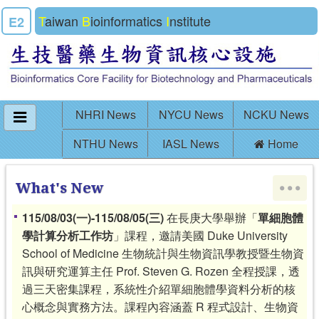
T
aiwan
B
ioinformatics
I
nstitute
E2
NHRI News
NYCU News
NCKU News
NTHU News
IASL News
Home
What's New
115/08/03(
一
)-115/08/05(
三
)
在長庚大學舉辦「
單細胞體
學計算分析工作坊
」課程，邀請美國
Duke University
School of Medicine
生物統計與生物資訊學教授暨生物資
訊與研究運算主任
Prof. Steven G. Rozen
全程授課，透
過三天密集課程，系統性介紹單細胞體學資料分析的核
心概念與實務方法。課程內容涵蓋
R
程式設計、生物資