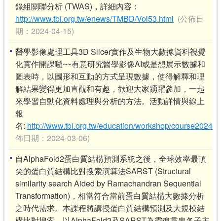
錄組關聯分析 (TWAS)，詳細內容：
http://www.tbi.org.tw/enews/TMBD/Vol53.html
(公佈日
期：2024-04-15)
醫學影像處理工具3D Slicer實作及生物大數據資料視覺
化實作開課囉~~有意研究醫學影像AI或是想展示數據和
圖表時，以圖形和互動的方式呈現數據，使得解釋和理
解結果變得更加直觀和有趣，歡迎大家踴躍參加，一起
來學習自動化資料處理與分析的方法。活動詳情與線上
報
名:
http://www.tbi.org.tw/education/workshop/course20240
佈日期：2024-03-06)
自AlphaFold2蛋白質結構預測系統之後，全球效率最頂
尖的蛋白質結構比對搜索演算法SARST (Structural
similarity search Aided by Ramachandran Sequential
Transformation)，相當符合當前蛋白質結構大數據分析
之時代需求。本課程將講授蛋白質結構預測及大規模結
構比對搜索，以AlphaFold2及SARST為靈魂貫串各子主