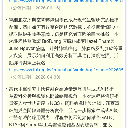
https://www.tbi.org.tw/education/workshop/course2026070
(公佈日期：2026-06-16)
單細胞定序與空間轉錄組學已成為現代生醫研究的標準
配備，然而如何有效整合跨研究數據，並從海量資訊中
提取關鍵生物學意義，仍是研究者面臨的巨大挑戰。本
次課程特別邀請 BioTuring 原廠科學家Hazel Pham與
Julie Nguyen蒞臨，針對肺纖維化、肺腺癌及乳腺癌等重
大疾病，展示如何利用高效分析工具進行深度挖掘。活
動詳情與線上報名:
https://www.tbi.org.tw/education/workshop/course2026051
(公佈日期：2026-04-30)
當代生醫研究正快速融合高通量定序與生成式AI技術，
為資料分析與視覺化開啟嶄新視角。本次課程將帶領學
員深入次世代定序（NGS）資料的處理與詮釋，涵蓋單
細胞與空間轉錄體分析實作，並進一步探索生成式AI於
生醫領域的應用潛力。課程中將示範如何結合GATK、
STAR與Seurat等工具處理複雜基因表現資料，並以